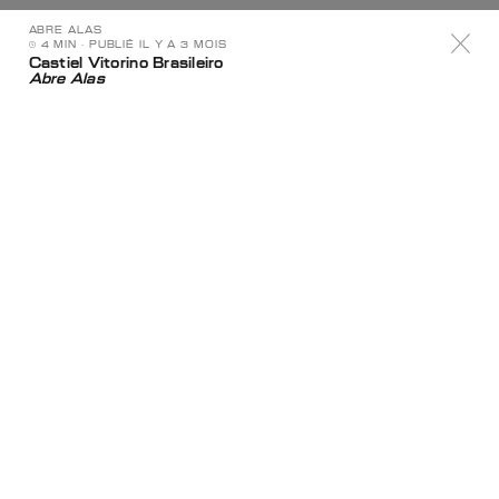
ABRE ALAS
4 MIN
⋅ PUBLIÉ IL Y A 3 MOIS
Castiel Vitorino Brasileiro
Abre Alas
Mythologies fugitives et cosmologies
féministes dans le cinéma collaboratif
de Lina Mangiacapre et Le
Nemesiache