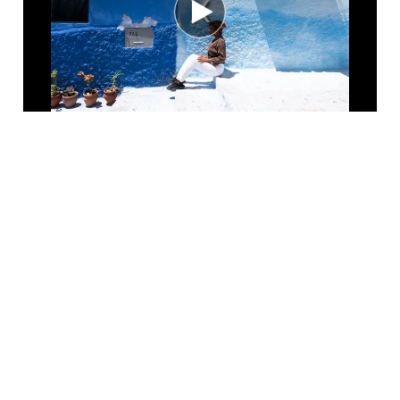
Trois essais visuels par Pierre Bal-
Blanc
MIS À JOUR IL Y A 3 ANS