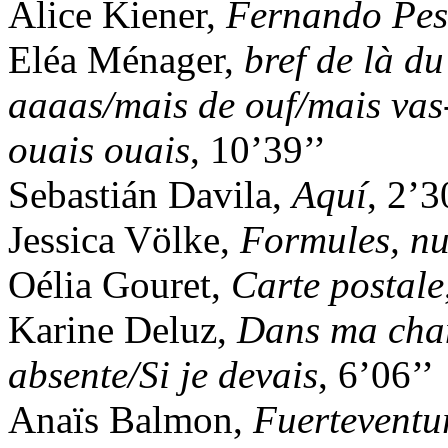
Alice Kiener,
Fernando Pes
Eléa Ménager,
bref de là d
aaaas/mais de ouf/mais vas
ouais ouais
, 10’39’’
Sebastián Davila,
Aquí
, 2’3
Jessica Völke,
Formules, nua
Oélia Gouret,
Carte postale
Karine Deluz,
Dans ma cha
absente/Si je devais
, 6’06’’
Anaïs Balmon,
Fuerteventu