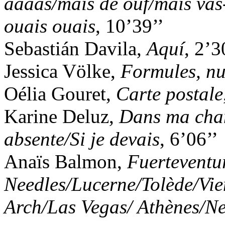
aaaas/mais de ouf/mais vas
ouais ouais
, 10’39’’
Sebastián Davila,
Aquí
, 2’3
Jessica Völke,
Formules, nua
Oélia Gouret,
Carte postale
Karine Deluz,
Dans ma cha
absente/Si je devais
, 6’06’’
Anaïs Balmon,
Fuerteventu
Needles/Lucerne/Tolède/Vi
Arch/Las Vegas/ Athènes/N