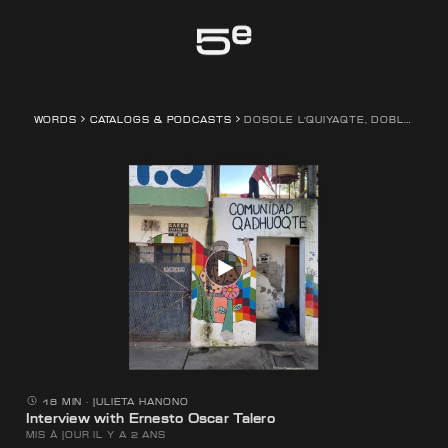
Genève
WORDS
CATALOGS & PODCASTS
DOSOLE L’QUIYAQTE, DOBLE CORAZON, CŒUR DOUBLE
18 MIN
⋅
JULIETA HANONO
Interview with Ernesto Oscar Talero
MIS À JOUR IL Y A 2 ANS